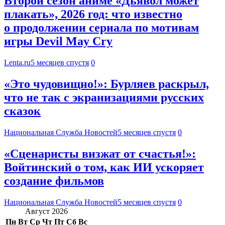
Второй сезон аниме «Дьявол может
плакать», 2026 год: что известно
о продолжении сериала по мотивам
игры Devil May Cry
Lenta.ru
5 месяцев спустя
0
«Это чудовищно!»: Бурляев раскрыл,
что не так с экранизациями русских
сказок
Национальная Служба Новостей
5 месяцев спустя
0
«Сценаристы визжат от счастья!»:
Войтинский о том, как ИИ ускоряет
создание фильмов
Национальная Служба Новостей
5 месяцев спустя
0
Август 2026
Пн
Вт
Ср
Чт
Пт
Сб
Вс