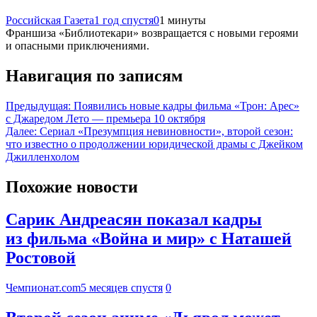
Российская Газета
1 год спустя
0
1 минуты
Франшиза «Библиотекари» возвращается с новыми героями
и опасными приключениями.
Навигация по записям
Предыдущая:
Появились новые кадры фильма «Трон: Арес»
с Джаредом Лето — премьера 10 октября
Далее:
Сериал «Презумпция невиновности», второй сезон:
что известно о продолжении юридической драмы с Джейком
Джилленхолом
Похожие новости
Сарик Андреасян показал кадры
из фильма «Война и мир» с Наташей
Ростовой
Чемпионат.com
5 месяцев спустя
0