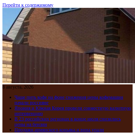
Перейти к содержимому
8 августа, 2026
Чаще пить кофе на фоне снижения цены кофемашин
начали россияне
Япония и Южная Корея провели совместную валютную
интервенцию
В 23 российских регионах в конце июля снизились
цены на бензин
Продажи армянского коньяка и вина упали