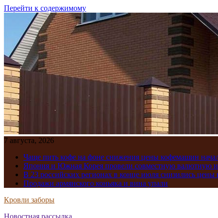
Перейти к содержимому
7 августа, 2026
Чаще пить кофе на фоне снижения цены кофемашин нача
Япония и Южная Корея провели совместную валютную 
В 23 российских регионах в конце июля снизились цены 
Продажи армянского коньяка и вина упали
Кровли заборы
Новостная рассылка