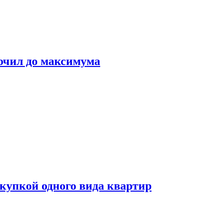
очил до максимума
окупкой одного вида квартир