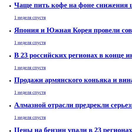
Чаще пить кофе на фоне снижения 
1 неделя спустя
Япония и Южная Корея провели со
1 неделя спустя
В 23 российских регионах в конце 
1 неделя спустя
Продажи армянского коньяка и вин
1 неделя спустя
Алмазной отрасли предрекли серье
1 неделя спустя
Цены на бензин упали в 23 региона