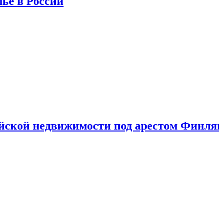
лье в России
ийской недвижимости под арестом Финл