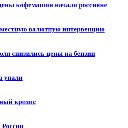
цены кофемашин начали россияне
вместную валютную интервенцию
июля снизились цены на бензин
а упали
зный кризис
х России