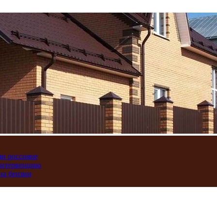
ли россияне
интервенцию
на бензин