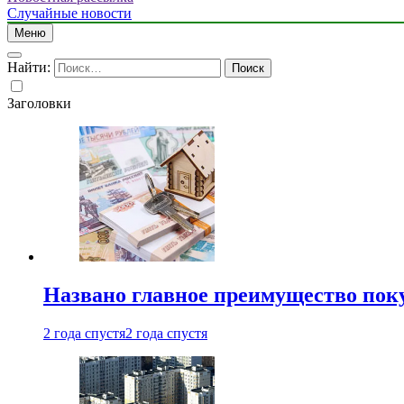
Случайные новости
Меню
Найти:
Заголовки
Названо главное преимущество пок
2 года спустя
2 года спустя