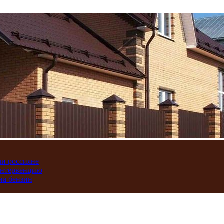
ли россияне
интервенцию
на бензин