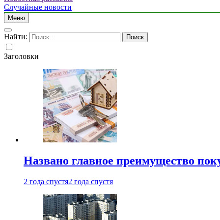
Случайные новости
Меню
Найти:
Заголовки
Названо главное преимущество пок
2 года спустя
2 года спустя