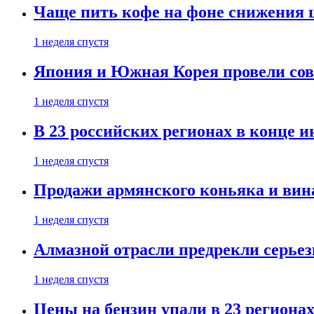
Чаще пить кофе на фоне снижения 
1 неделя спустя
Япония и Южная Корея провели со
1 неделя спустя
В 23 российских регионах в конце 
1 неделя спустя
Продажи армянского коньяка и вин
1 неделя спустя
Алмазной отрасли предрекли серье
1 неделя спустя
Цены на бензин упали в 23 региона