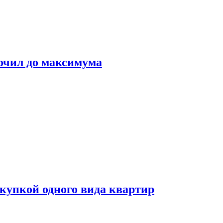
очил до максимума
окупкой одного вида квартир