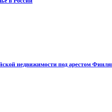
лье в России
ийской недвижимости под арестом Финл