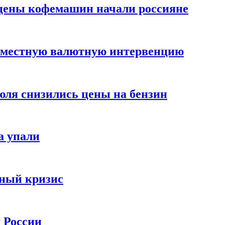
цены кофемашин начали россияне
вместную валютную интервенцию
июля снизились цены на бензин
а упали
зный кризис
х России