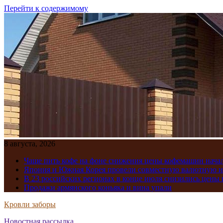
Перейти к содержимому
8 августа, 2026
Чаще пить кофе на фоне снижения цены кофемашин нача
Япония и Южная Корея провели совместную валютную 
В 23 российских регионах в конце июля снизились цены 
Продажи армянского коньяка и вина упали
Кровли заборы
Новостная рассылка