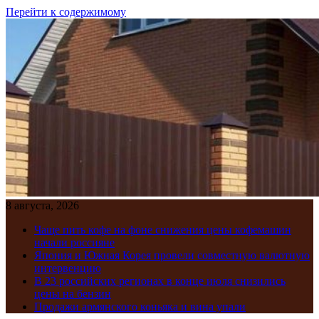
Перейти к содержимому
8 августа, 2026
Чаще пить кофе на фоне снижения цены кофемашин
начали россияне
Япония и Южная Корея провели совместную валютную
интервенцию
В 23 российских регионах в конце июля снизились
цены на бензин
Продажи армянского коньяка и вина упали