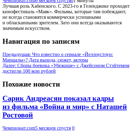
Чемпионат.com
6 месяцев спустя
0
1 минуты
Лучшая роль Хабенского. С 2023-го в Геленджике проходит
кинофестиваль «Маяк». Фильмы, которые там побеждают,
не всегда становятся коммерчески успешными
и обласканными зрителем. Зато они всегда оказываются
значимым искусством.
Навигация по записям
Предыдущая:
Что известно о сериале «Йеллоустоун:
Маршалы»? Дата выхода, сюжет, актеры
Далее:
Сборы боевика «Убежище» с Джейсоном Стэйтемом
достигли 100 млн рублей
Похожие новости
Сарик Андреасян показал кадры
из фильма «Война и мир» с Наташей
Ростовой
Чемпионат.com
5 месяцев спустя
0