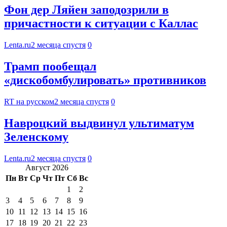
Фон дер Ляйен заподозрили в
причастности к ситуации с Каллас
Lenta.ru
2 месяца спустя
0
Трамп пообещал
«дискобомбулировать» противников
RT на русском
2 месяца спустя
0
Навроцкий выдвинул ультиматум
Зеленскому
Lenta.ru
2 месяца спустя
0
Август 2026
Пн
Вт
Ср
Чт
Пт
Сб
Вс
1
2
3
4
5
6
7
8
9
10
11
12
13
14
15
16
17
18
19
20
21
22
23