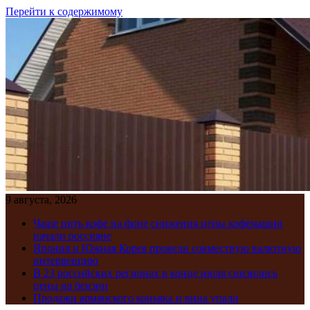
Перейти к содержимому
9 августа, 2026
Чаще пить кофе на фоне снижения цены кофемашин
начали россияне
Япония и Южная Корея провели совместную валютную
интервенцию
В 23 российских регионах в конце июля снизились
цены на бензин
Продажи армянского коньяка и вина упали