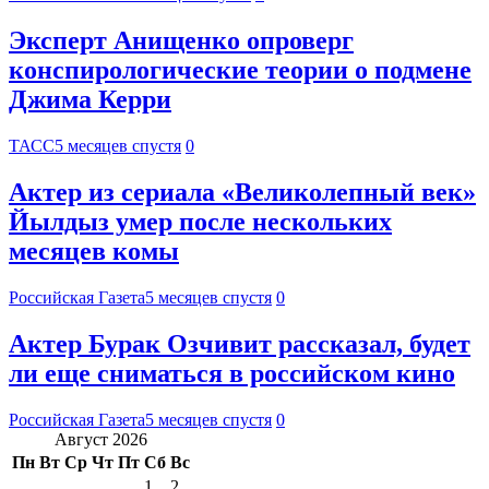
Эксперт Анищенко опроверг
конспирологические теории о подмене
Джима Керри
ТАСС
5 месяцев спустя
0
Актер из сериала «Великолепный век»
Йылдыз умер после нескольких
месяцев комы
Российская Газета
5 месяцев спустя
0
Актер Бурак Озчивит рассказал, будет
ли еще сниматься в российском кино
Российская Газета
5 месяцев спустя
0
Август 2026
Пн
Вт
Ср
Чт
Пт
Сб
Вс
1
2