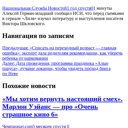
Национальная Служба Новостей
1 год спустя
0
1 минуты
Алексей Герман-младший сообщил НСН, что перед съемками
в сериале «Лиля» изучал литературу и выступления писателя
Виктора Шкловского.
Навигация по записям
Предыдущая:
«Списать на переходный возраст — главная
ошибка»: эксперт дала родителям рекомендации, как уберечь
ребенка от наркомании
Далее:
Дата проведения, программа праздника «Алые
паруса», лучшие локации, чтобы увидеть проход брига
по Неве
Похожие новости
«Мы хотим вернуть настоящий смех».
Марлон Уэйанс — про «Очень
страшное кино 6»
Чемпионат.com
5 месяцев спустя
0