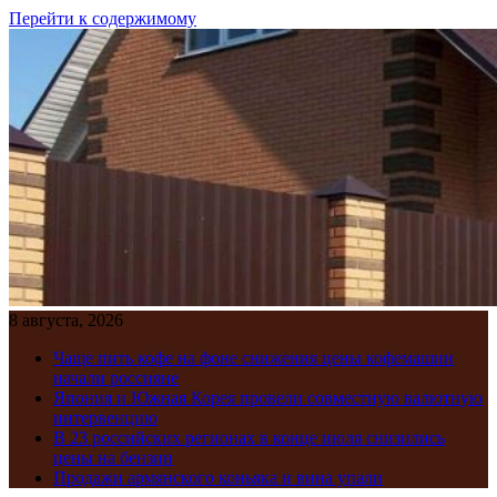
Перейти к содержимому
8 августа, 2026
Чаще пить кофе на фоне снижения цены кофемашин
начали россияне
Япония и Южная Корея провели совместную валютную
интервенцию
В 23 российских регионах в конце июля снизились
цены на бензин
Продажи армянского коньяка и вина упали